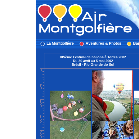
La Montgolfière
Aventures & Photos
Bap
XIVème Festival de ballons à Torres 2002
Du 30 avril au 5 mai 2002
Brésil - Rio Grande do Sul