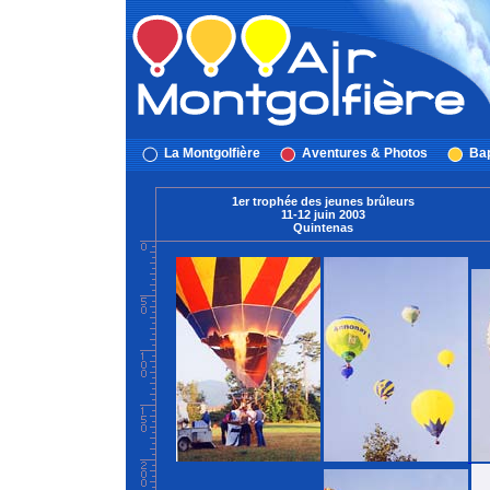
La Montgolfière
Aventures & Photos
Bap
1er trophée des jeunes brûleurs
11-12 juin 2003
Quintenas