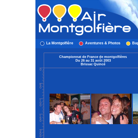
La Montgolfière
Aventures & Photos
Bap
Championnat de France de montgolfières
Du 26 au 31 août 2003
Brissac Quincé