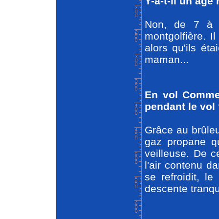
Y-a-t-il un âg
Non, de 7 à 
montgolfière. I
alors qu'ils ét
maman...
En vol Commen
pendant le vol
Grâce au brûleur
gaz propane qu
veilleuse. De 
l'air contenu da
se refroidit, 
descente tranqui