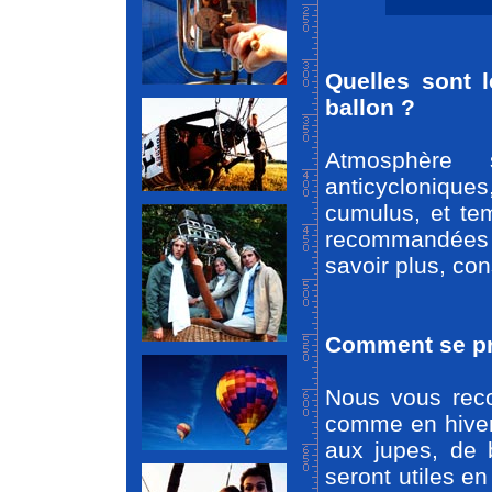
Quelles sont 
ballon ?
Atmosphère 
anticyclonique
cumulus, et te
recommandées 
savoir plus, co
Comment se pré
Nous vous rec
comme en hiver,
aux jupes, de 
seront utiles e