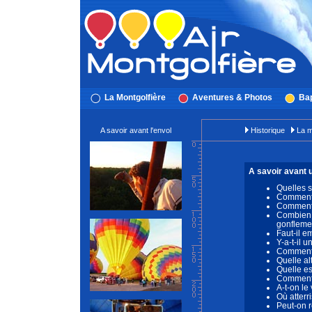
La Montgolfière
Aventures & Photos
Bap
A savoir avant l'envol
Historique
La m
A savoir avant 
Quelles s
Comment 
Comment 
Combien
gonfleme
Faut-il e
Y-a-t-il 
Comment c
Quelle al
Quelle es
Comment 
A-t-on le
Où atterr
Peut-on r