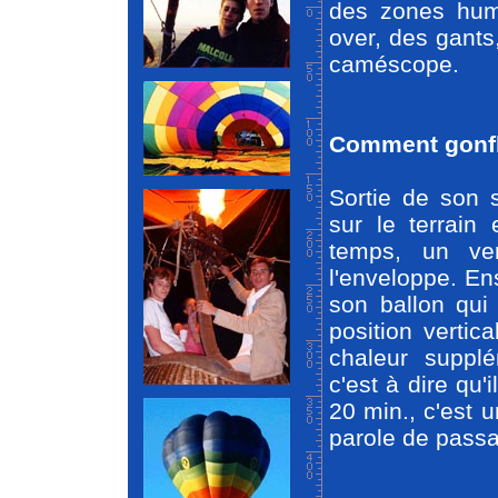
des zones hum
over, des gants,
caméscope.
Comment gonfl
Sortie de son 
sur le terrain
temps, un ven
l'enveloppe. Ens
son ballon qui
position vertic
chaleur supplém
c'est à dire qu'
20 min., c'est u
parole de passa