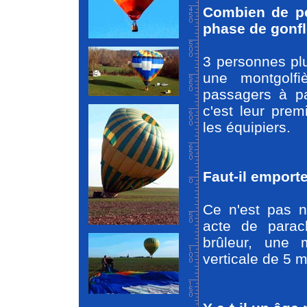
Combien de pe
phase de gonf
3 personnes plu
une montgolfi
passagers à pa
c'est leur prem
les équipiers.
Faut-il emport
Ce n'est pas n
acte de parac
brûleur, une 
verticale de 5 m