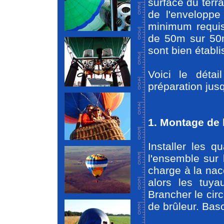
surface du terra
de l'enveloppe
minimum requis
de 50m sur 50m
sont bien établi
Voici le détai
préparation jusqu
1. Montage de 
Installer les q
l'ensemble sur 
charge à la nac
alors les tuya
Brancher le circ
de brûleur. Basc